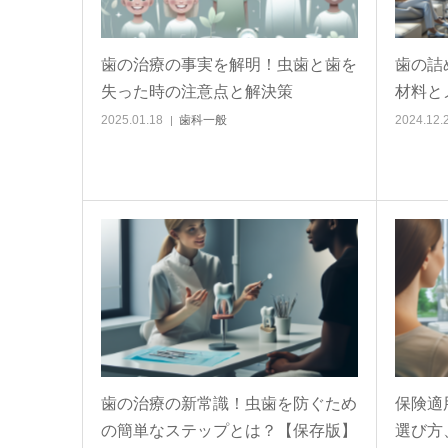
歯の治療の事実を解明！虫歯と歯を
歯の詰
失った時の注意点と解決策
材料と
2025.01.18
歯科一般
2024.12.
歯の治療の新常識！虫歯を防ぐため
保険適
の簡単なステップとは？【保存版】
選び方