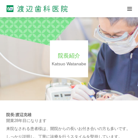
ホーム
院長紹介
院長紹介
診療案内
Katsuo Watanabe
診療スケジュール
アクセス
院長:
渡辺克雄
開業28年目になります
来院なされる患者様は、開院からの長いお付き合いの方も多いです。
しっかり説明し、丁寧に診療を行うスタイルを堅持しています。