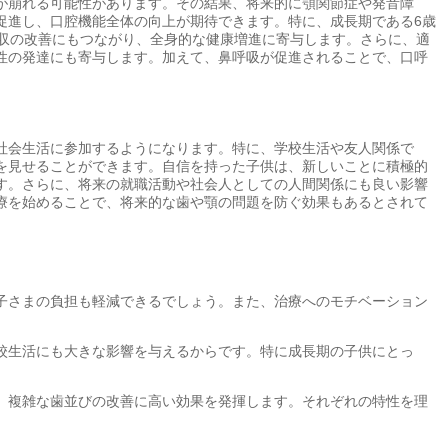
が崩れる可能性があります。その結果、将来的に顎関節症や発音障
促進し、口腔機能全体の向上が期待できます。特に、成長期である6歳
収の改善にもつながり、全身的な健康増進に寄与します。さらに、適
性の発達にも寄与します。加えて、鼻呼吸が促進されることで、口呼
社会生活に参加するようになります。特に、学校生活や友人関係で
を見せることができます。自信を持った子供は、新しいことに積極的
す。さらに、将来の就職活動や社会人としての人間関係にも良い影響
療を始めることで、将来的な歯や顎の問題を防ぐ効果もあるとされて
子さまの負担も軽減できるでしょう。また、治療へのモチベーション
校生活にも大きな影響を与えるからです。特に成長期の子供にとっ
、複雑な歯並びの改善に高い効果を発揮します。それぞれの特性を理