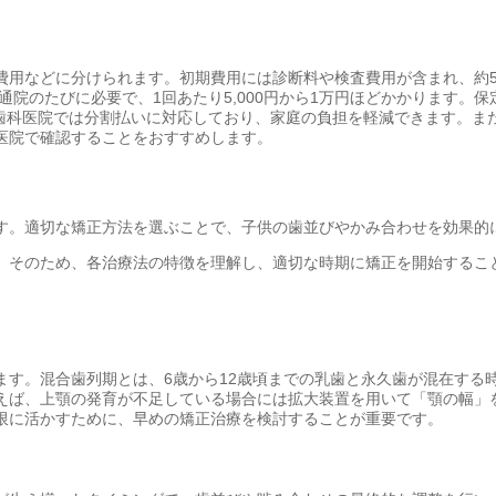
費用などに分けられます。初期費用には診断料や検査費用が含まれ、約5
通院のたびに必要で、1回あたり5,000円から1万円ほどかかります。
の歯科医院では分割払いに対応しており、家庭の負担を軽減できます。
医院で確認することをおすすめします。
す。適切な矯正方法を選ぶことで、子供の歯並びやかみ合わせを効果的
。そのため、各治療法の特徴を理解し、適切な時期に矯正を開始するこ
ます。混合歯列期とは、6歳から12歳頃までの乳歯と永久歯が混在する
えば、上顎の発育が不足している場合には拡大装置を用いて「顎の幅」
限に活かすために、早めの矯正治療を検討することが重要です。