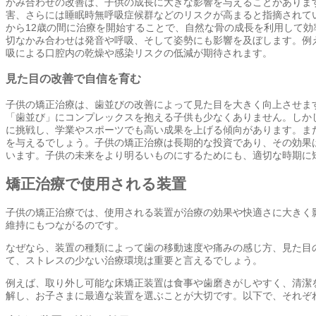
かみ合わせの改善は、子供の成長に大きな影響を与えることがありま
害、さらには睡眠時無呼吸症候群などのリスクが高まると指摘されて
から12歳の間に治療を開始することで、自然な骨の成長を利用して
切なかみ合わせは発音や呼吸、そして姿勢にも影響を及ぼします。例
吸による口腔内の乾燥や感染リスクの低減が期待されます。
見た目の改善で自信を育む
子供の矯正治療は、歯並びの改善によって見た目を大きく向上させま
「歯並び」にコンプレックスを抱える子供も少なくありません。しか
に挑戦し、学業やスポーツでも高い成果を上げる傾向があります。ま
を与えるでしょう。子供の矯正治療は長期的な投資であり、その効果
います。子供の未来をより明るいものにするためにも、適切な時期に
矯正治療で使用される装置
子供の矯正治療では、使用される装置が治療の効果や快適さに大きく
維持にもつながるのです。
なぜなら、装置の種類によって歯の移動速度や痛みの感じ方、見た目
て、ストレスの少ない治療環境は重要と言えるでしょう。
例えば、取り外し可能な床矯正装置は食事や歯磨きがしやすく、清潔
解し、お子さまに最適な装置を選ぶことが大切です。以下で、それぞ