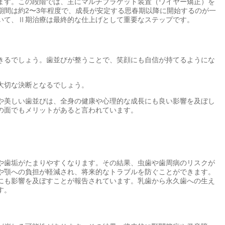
ます。この段階では、主にマルチブラケット装置（ワイヤー矯正）を
間は約2〜3年程度で、成長が安定する思春期以降に開始するのが一
いて、Ⅱ期治療は最終的な仕上げとして重要なステップです。
きるでしょう。歯並びが整うことで、笑顔にも自信が持てるようにな
大切な決断となるでしょう。
や美しい歯並びは、全身の健康や心理的な成長にも良い影響を及ぼし
の面でもメリットがあると言われています。
や歯垢がたまりやすくなります。その結果、虫歯や歯周病のリスクが
や顎への負担が軽減され、将来的なトラブルを防ぐことができます。
にも影響を及ぼすことが報告されています。乳歯から永久歯への生え
す。