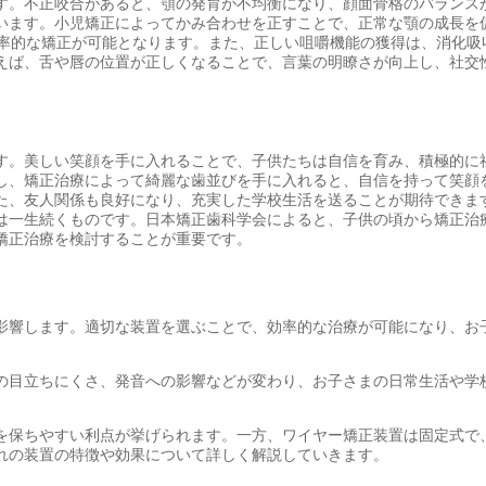
す。不正咬合があると、顎の発育が不均衡になり、顔面骨格のバランス
います。小児矯正によってかみ合わせを正すことで、正常な顎の成長を
効率的な矯正が可能となります。また、正しい咀嚼機能の獲得は、消化吸
えば、舌や唇の位置が正しくなることで、言葉の明瞭さが向上し、社交
す。美しい笑顔を手に入れることで、子供たちは自信を育み、積極的に
し、矯正治療によって綺麗な歯並びを手に入れると、自信を持って笑顔
た、友人関係も良好になり、充実した学校生活を送ることが期待できま
は一生続くものです。日本矯正歯科学会によると、子供の頃から矯正治
矯正治療を検討することが重要です。
影響します。適切な装置を選ぶことで、効率的な治療が可能になり、お
の目立ちにくさ、発音への影響などが変わり、お子さまの日常生活や学
を保ちやすい利点が挙げられます。一方、ワイヤー矯正装置は固定式で
れの装置の特徴や効果について詳しく解説していきます。