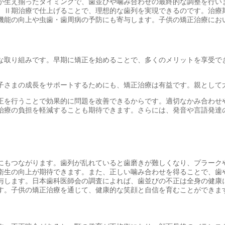
が生え揃ったタイミングで、歯並びや噛み合わせの最終的な調整を行い
、Ⅱ期治療で仕上げることで、理想的な歯列を実現できるのです。治療期
機能の向上や虫歯・歯周病の予防にも寄与します。子供の矯正治療にお
な取り組みです。早期に矯正を始めることで、多くのメリットを享受で
子さまの成長をサポートするためにも、矯正治療は有益です。親として
正を行うことで効果的に問題を改善できるからです。適切なかみ合わせ
治療の負担を軽減することも期待できます。さらには、発音や言語発達
にもつながります。歯列が乱れていると歯磨きが難しくなり、プラーク
衛生の向上が期待できます。また、正しい噛み合わせを得ることで、歯
与します。日本歯科医師会の調査によれば、歯並びの不正は全身の健康
す。子供の矯正治療を通じて、健康的な笑顔と自信を育むことができま