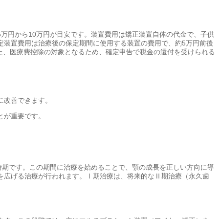
万円から10万円が目安です。装置費用は矯正装置自体の代金で、子供
保定装置費用は治療後の保定期間に使用する装置の費用で、約5万円前後
また、医療費控除の対象となるため、確定申告で税金の還付を受けられる
に改善できます。
とが重要です。
時期です。この期間に治療を始めることで、顎の成長を正しい方向に導
を広げる治療が行われます。Ⅰ期治療は、将来的なⅡ期治療（永久歯