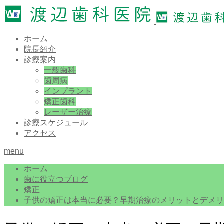
ホーム
院長紹介
診療案内
一般歯科
歯周病
インプラント
矯正歯科
レーザー治療
診療スケジュール
アクセス
menu
ホーム
歯に役立つブログ
矯正
子供の矯正は本当に必要？早期治療のメリットとデメリ