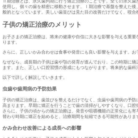
Ⅱ期治療とは、永久歯列期に行う矯正治療のことです。全ての永久歯
使用し、個々の歯を精密に移動させます。Ⅰ期治療で基盤を整えた後
般的となっています。美しい歯並びは見た目の改善だけでなく、咬合
子供の矯正治療のメリット
お子さまの矯正治療は、将来の健康や自信に大きな影響を与える重要
ります。
さらに、正しいかみ合わせは食事や発音にも良い影響を与えます。お
なぜなら、成長期の子供は歯や顎の発育が進んでおり、この時期に矯
ます。また、正しい口腔習慣の形成にもつながります。将来的な歯科
以下で詳しく解説していきます。
虫歯や歯周病の予防効果
子供の矯正治療は、歯並びを整えるだけでなく、虫歯や歯周病の予防
高まります。早期に矯正を行うことで歯の清掃がしやすくなり、口腔
さらに、子供の頃からの矯正治療は、発音や咀嚼機能の正常化にも寄
替わり時期に矯正を始めると、治療期間を短縮できる可能性がありま
かみ合わせ改善による成長への影響