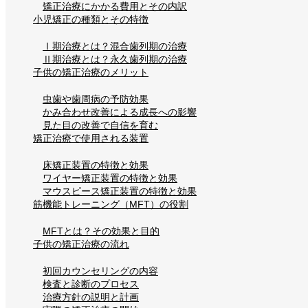
矯正治療にかかる費用とその内訳
小児矯正の種類とその特徴
Ⅰ期治療とは？混合歯列期の治療
Ⅱ期治療とは？永久歯列期の治療
子供の矯正治療のメリット
虫歯や歯周病の予防効果
かみ合わせ改善による成長への影響
見た目の改善で自信を育む
矯正治療で使用される装置
床矯正装置の特徴と効果
ワイヤー矯正装置の特徴と効果
マウスピース矯正装置の特徴と効果
筋機能トレーニング（MFT）の役割
MFTとは？その効果と目的
子供の矯正治療の流れ
初回カウンセリングの内容
検査と診断のプロセス
治療方針の説明と計画