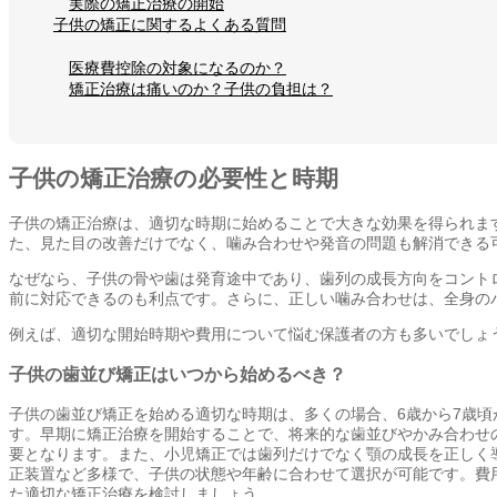
実際の矯正治療の開始
子供の矯正に関するよくある質問
医療費控除の対象になるのか？
矯正治療は痛いのか？子供の負担は？
子供の矯正治療の必要性と時期
子供の矯正治療は、適切な時期に始めることで大きな効果を得られま
た、見た目の改善だけでなく、噛み合わせや発音の問題も解消できる
なぜなら、子供の骨や歯は発育途中であり、歯列の成長方向をコント
前に対応できるのも利点です。さらに、正しい噛み合わせは、全身の
例えば、適切な開始時期や費用について悩む保護者の方も多いでしょ
子供の歯並び矯正はいつから始めるべき？
子供の歯並び矯正を始める適切な時期は、多くの場合、6歳から7歳
す。早期に矯正治療を開始することで、将来的な歯並びやかみ合わせ
要となります。また、小児矯正では歯列だけでなく顎の成長を正しく
正装置など多様で、子供の状態や年齢に合わせて選択が可能です。費
た適切な矯正治療を検討しましょう。