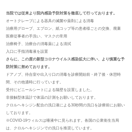
当院では従来より院内感染予防対策を徹底して行っております。
オートクレーブによる器具の滅菌や薬剤による消毒
治療用グローブ、エプロン、紙コップ等の患者様ごとの交換、廃棄
医療従事者の手洗い、マスクの常用
治療椅子、治療台の消毒薬による清拭
入口に手指消毒液を設置
さらに、この度の新型コロナウイルス感染拡大に伴い、より慎重な予
防対策に努めております。
ドアノブ、待合室や出入り口の消毒を診療開始前・終了後・休憩時
間、その他適時に行っています。
受付にビニールシートによる隔壁を設置しました。
非接触型体温計で体温の計測をお願いしております。
クロルヘキシジン配合の洗口液による30秒間の洗口を診療前にお願い
しております。
※COVID-19ウィルスは唾液中に見られます。各国の公衆衛生当局
は、クロルヘキシジンでの洗口を推奨しています。