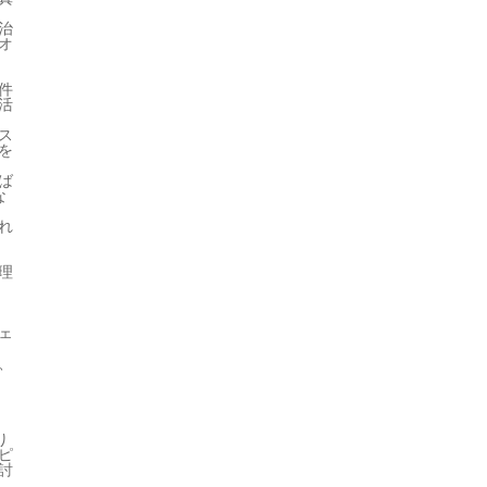
と
治
オ
件
活
ス
を
ば
な
れ
理
ェ
、
り
ピ
討