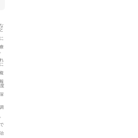
な
と
に
療
。
れ
に
複
報
程度
深
調
。
で
治