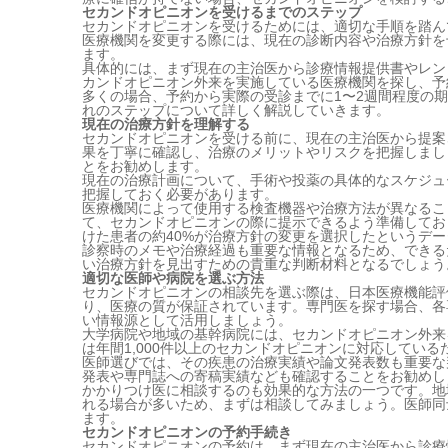
セカンドオピニオンを受けるまでのステップ
セカンドオピニオンを受けるためには、適切な手順を踏ん
医療機関を変更する際には、現在の診断内容や治療方針を
ます。
具体的には、まず現在の主治医から診療情報提供書やレン
カンドオピニオン外来を実施している医療機関を探し、予
多くの場合、予約から実際の受診までに1〜2週間程度の
れのステップについて詳しく解説していきます。
現在の治療方針を理解する
セカンドオピニオンを受ける前に、現在の主治医から提案
果を丁寧に確認し、治療のメリットやリスクを把握しまし
とをお勧めします。
現在の治療計画について、手術や投薬の具体的なスケジュ
把握しておく必要があります。
医療機関によって使用する検査機器や治療方法が異なるこ
て、セカンドオピニオンの際に提示できるよう準備してお
けた患者の約40%が治療方針の変更を選択したというデ
診察時のメモや治療経過も重要な情報となるため、できる
い治療方針を見出すための貴重な判断材料となるでしょう
適切な医師や病院を選ぶ方法
セカンドオピニオンの相談先を選ぶ際は、日本医療機能評価
り、医療の質が保証されています。専門医を探す場合、各
い情報源として活用しましょう。
大学病院や地域の基幹病院には、セカンドオピニオン外来
は年間1,000件以上のセカンドオピニオンに対応してい
医師選びでは、その疾患の治療実績や論文発表数も重要な
発表や専門誌への寄稿実績なども確認することをお勧めし
かかりつけ医に相談するのも効果的な方法の一つです。地
れる場合が多いため、まずは相談してみましょう。医師同
ます。
セカンドオピニオンの予約手続き
セカンドオピニオンの予約は、まず現在の主治医から診療