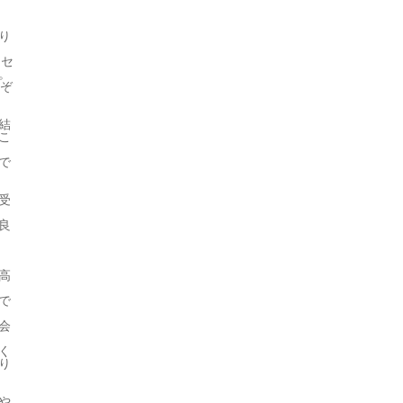
り
、セ
。
れぞ
結
こ
で
受
良
高
で
会
く
り
や