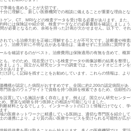
で準備を進めることが大切です。
十分に理解し、新しい医療機関での相談に備えることが重要な理由とな
トゲン、CT、MRIなどの検査データを受け取る必要があります。また
約時には保険証や紹介状、検査データなどの必要書類を確認しましょう
期間が必要となるため、余裕を持った計画が欠かせません。以下で、そ
されている治療方針を正確に理解することが不可欠です。診断書や検査
ょう。治療方針に不明な点がある場合は、遠慮せずに主治医に質問する
ールを確認するのがベスト。治療費用は保険適用の有無を含めて、概算
とも。そのため、現在受けている検査データや画像診断の結果を整理し
きましょう。国立がん研究センターの調査では、セカンドオピニオンを
ータがあります。
だけ詳しく記録を残すことをお勧めしています。これらの情報は、より
。
機構が認定した病院がおすすめです。全国に約2,200の認定病院があ
専門医会のウェブサイトで資格を持つ医師を検索できるため、信頼性の
を設置している施設が多く存在します。例えば、国立がん研究センター
るため、豊富な経験を持つ医師との相談が可能になりました。
判断材料となるでしょう。インターネットの口コミ情報だけでなく、学
ます。
域の医療ネットワークに精通している医師は、適切な専門医を紹介して
士の連携により、より質の高い医療サービスを受けられる可能性が広が
情報提供書を受け取ることから始まります。多くの医療機関では、電話