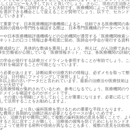
もしくはコピーを入手しておくと良いでしょう。さらに、現在の主治医
る目的を丁寧に説明することも大切です。医療機関によって得意分野や
を選択できる機会として捉えることが賢明でしょう。以下で、セカンド
していきます。
て重要です。日本医療機能評価機構によると、信頼できる医療機関の条
医師の資格や専門性を確認する際は、日本専門医機構のデータベースを
ーや日本医療機能評価機構などの公的機関が運営する「医療機関検索シ
ネット上の口コミ情報は参考程度に留め、医師会や学会が発行する資料
療成績など、具体的な数値を重視しましょう。例えば、がん治療であれ
厚生労働省が公開している「医療情報ネット」では、各医療機関の詳細
の学会が発行する診療ガイドラインを参照することが有効でしょう。こ
方針を確認することが可能となっています。
う必要があります。診断結果や治療方針の情報は、必ずメモを取って整
タは、日付順にファイリングして保管しましょう。
が5年以上前の古いデータだと言われています。最新の治療法や医療技術は
とが大切です。
る医療情報が集約されているため、参考になるでしょう。医療機関のウ
機関のドメインを確認するのがポイントです。
、その違いを明確にメモしておくことが重要になります。必要に応じて
して活用することをお勧めしますよ。
肢を広げ、より良い歯科医療を受けるための重要な手段となります。
な費用と長期的な治療計画が必要となるケースが多いためです。
もあり、治療方針や費用に関して複数の歯科医師の意見を聞くことで、よ
すると元に戻すことが難しく、治療後の後悔を防ぐためにもセカンドオ
によって使用する材料や技術が異なることも多く、複数の意見を比較検
す。