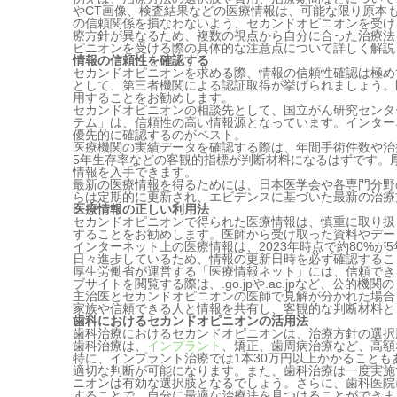
やCT画像、検査結果などの医療情報は、可能な限り原本
の信頼関係を損なわないよう、セカンドオピニオンを受け
療方針が異なるため、複数の視点から自分に合った治療法
ピニオンを受ける際の具体的な注意点について詳しく解説
情報の信頼性を確認する
セカンドオピニオンを求める際、情報の信頼性確認は極め
として、第三者機関による認証取得が挙げられましょう。
用することをお勧めします。
セカンドオピニオンの相談先として、国立がん研究センタ
テム」は、信頼性の高い情報源となっています。インター
優先的に確認するのがベスト。
医療機関の実績データを確認する際は、年間手術件数や治
5年生存率などの客観的指標が判断材料になるはずです。
情報を入手できます。
最新の医療情報を得るためには、日本医学会や各専門分野
らは定期的に更新され、エビデンスに基づいた最新の治療
医療情報の正しい利用法
セカンドオピニオンで得られた医療情報は、慎重に取り扱
することをお勧めします。医師から受け取った資料やデー
インターネット上の医療情報は、2023年時点で約80%
日々進歩しているため、情報の更新日時を必ず確認するこ
厚生労働省が運営する「医療情報ネット」には、信頼でき
ブサイトを閲覧する際は、.go.jpや.ac.jpなど、公的
主治医とセカンドオピニオンの医師で見解が分かれた場合
家族や信頼できる人と情報を共有し、客観的な判断材料と
歯科におけるセカンドオピニオンの活用法
歯科治療におけるセカンドオピニオンは、治療方針の選択
歯科治療は、
インプラント
、矯正、歯周病治療など、高額
特に、インプラント治療では1本30万円以上かかること
適切な判断が可能になります。また、歯科治療は一度実施
ニオンは有効な選択肢となるでしょう。さらに、歯科医院
することで、自分に最適な治療法を見つけることができま