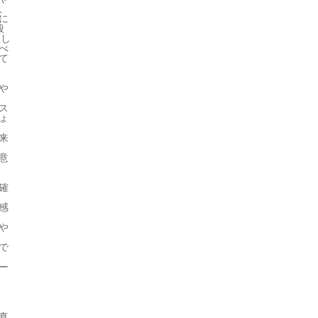
、
に
般
理し
べ
て
や
。
ス
ょ
来
意
確
感
や
で
ー
真