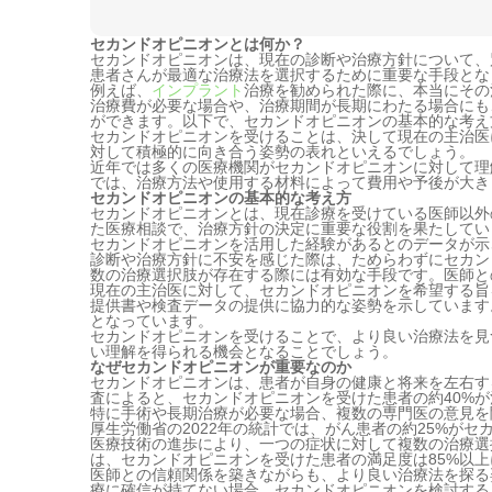
セカンドオピニオンとは何か？
セカンドオピニオンは、現在の診断や治療方針について、
患者さんが最適な治療法を選択するために重要な手段とな
例えば、
インプラント
治療を勧められた際に、本当にその
治療費が必要な場合や、治療期間が長期にわたる場合にも
ができます。以下で、セカンドオピニオンの基本的な考え
セカンドオピニオンを受けることは、決して現在の主治医
対して積極的に向き合う姿勢の表れといえるでしょう。
近年では多くの医療機関がセカンドオピニオンに対して理
では、治療方法や使用する材料によって費用や予後が大き
セカンドオピニオンの基本的な考え方
セカンドオピニオンとは、現在診療を受けている医師以外
た医療相談で、治療方針の決定に重要な役割を果たしてい
セカンドオピニオンを活用した経験があるとのデータが示
診断や治療方針に不安を感じた際は、ためらわずにセカン
数の治療選択肢が存在する際には有効な手段です。医師と
現在の主治医に対して、セカンドオピニオンを希望する旨
提供書や検査データの提供に協力的な姿勢を示しています
となっています。
セカンドオピニオンを受けることで、より良い治療法を見
い理解を得られる機会となることでしょう。
なぜセカンドオピニオンが重要なのか
セカンドオピニオンは、患者が自身の健康と将来を左右す
査によると、セカンドオピニオンを受けた患者の約40%
特に手術や長期治療が必要な場合、複数の専門医の意見を
厚生労働省の2022年の統計では、がん患者の約25%が
医療技術の進歩により、一つの症状に対して複数の治療選
は、セカンドオピニオンを受けた患者の満足度は85%以
医師との信頼関係を築きながらも、より良い治療法を探る
療に確信が持てない場合、セカンドオピニオンを検討する