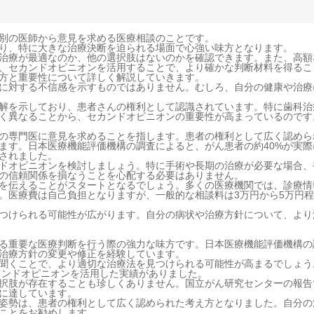
別の医師から意見を求める医療相談のことです。
り、特に大きな治療決断を迫られる場面で心強い味方となります。
治療が最適なのか、他の選択肢はないのかを確認できます。また、高額
、セカンドオピニオンを活用することで、より確かな判断材料を得るこ
方と重要性について詳しく解説していきます。
に対する不信感を示すものではありません。むしろ、自分の健康や治療
解を示しており、患者さんの権利として認識されています。特に歯科治
く異なることから、セカンドオピニオンの重要性が高まっているのです
の専門医に意見を求めることを指します。患者の権利として広く認めら
ます。日本医療機能評価機構の調査によると、がん患者の約40%が実際
されました。
ドオピニオンを検討しましょう。特に手術や長期の治療が必要な場合、
の信頼関係を損なうことを心配する必要はありません。
を伝えることがスタートとなるでしょう。多くの医療機関では、診療情
。医療費は自己負担となりますが、一般的な相談料は3万円から5万円
つけられる可能性が広がります。自分の病状や治療方針について、より
る重要な医療判断を行う際の強力な味方です。日本医療機能評価機構の
が治療方針の変更や修正を経験しています。
聞くことで、より適切な治療法を見つけられる可能性が高まるでしょう
セカンドオピニオンを活用した実績がありました。
択肢が存在することも珍しくありません。国立がん研究センターの報告
上に達しています。
姿勢は、患者の権利として広く認められた考え方となりました。自分の
ことをお勧めします。