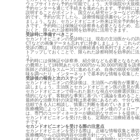
ウェブサイトから予約が可能でしょう。大学病院や大規模
予約センターを通じて手続きを進められます。予約時には
説明することがポイント。国立がん研究センターなどの専
的です。予約が完了したら、診療情報提供書やレントゲン
ましょう。なお、セカンドオピニオン外来は完全予約制を
きです。予約時には保険証や診察券も必要となるため、忘
おくと、限られた診察時間を効率的に活用できます。
受診時に準備すべきこと
セカンドオピニオンの受診時には、現在の主治医からの詳
CTなどの画像データも忘れずに持参しましょう。これら
受診の際は、現在の症状や治療経過を時系列でまとめたメ
トアップしておくことで、限られた診察時間を効率的に活
う。
予約時には保険証や診察券、紹介状なども必要となるため
の費用として1時間あたり5,000円から30,000円程度
医師との対話をスムーズに進めるため、自身の病状や治療
味を調べたり、インターネットで基本的な情報を収集した
受診後の報告と次のステップ
セカンドオピニオンの受診後は、主治医への報告が重要な
認しましょう。主治医とセカンドオピニオン医の意見が異
セカンドオピニオンで得られた新たな視点や治療選択肢に
情的にならず、客観的な事実に基づいて議論を進めること
最終的な治療方針の決定権は患者側にあるため、十分な検
信頼できる人に相談し、慎重に判断を進めていきます。
医療機関によっては、セカンドオピニオン後のフォローア
は、専門のコーディネーターが継続的なサポートを提供し
セカンドオピニオンを受けた後も、定期的に治療経過を確
チです。
セカンドオピニオンを受ける際の注意点
セカンドオピニオンを受ける際は、正確な情報収集と適切
医療機関からの説明内容や治療方針について、疑問点や不
例えば、治療方法の選択肢や費用、治療期間などについて