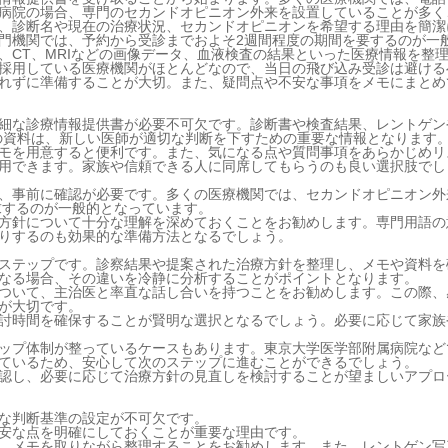
病院の場合、専門のセカンドオピニオン外来を設置していることが多く
、診断名や現在の治療状況、セカンドオピニオンを希望する理由を簡潔
門機関では、予約から受診までおよそ2週間程度の期間を要するのが一
、CT、MRIなどの画像データ、血液検査の結果といった医療情報を整
採用している医療機関がほとんどなので、当日の飛び込み受診は避ける
れずに準備することが大切。また、疑問点や不安な事項をメモにまとめ
細な診療情報提供書が必要不可欠です。診断書や検査結果、レントゲン
の資料は、新しい医師が適切な判断を下すための重要な情報となります
モを用意すると便利です。また、気になる点や質問事項をあらかじめリ
用できます。家族や信頼できる人に同席してもらうのも良い選択肢でし
、事前に確認が必要です。多くの医療機関では、セカンドオピニオン外
を請求するのが一般的となっています。
方針について十分な理解を深めておくことをお勧めします。専門用語の
りするのも効果的な準備方法となるでしょう。
ステップです。診察結果や提案された治療方針を整理し、メモや資料を
なる場合、その違いを冷静に分析することがポイントとなります。
ついて、主治医と率直な話し合いを持つことをお勧めします。この際、
が大切です。
討時間を確保することが賢明な選択となるでしょう。必要に応じて家族
ップ体制が整っているケースもあります。東京大学医学部附属病院など
ているため、安心して次のステップに進むことができるでしょう。
認し、必要に応じて治療方針の見直しを検討することが望ましいアプロ
な判断基準の設定が不可欠です。
安な点を明確にしておくことが重要な理由です。
、メモを取りながら整理することをお勧めします。また、レントゲン写