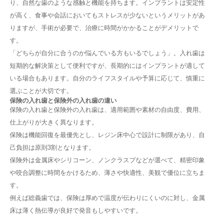
り、自然な歯のような感触と機能を持ちます。インプラントは安定性
が高く、食事や会話においてもストレスが少ないというメリットがあ
りますが、手術が必要で、治療に時間がかかることがデメリットで
す。
「どちらが自分に合うのか悩んでいる方もいるでしょう」。入れ歯は
短期的な解決策として便利ですが、長期的にはインプラントが適して
いる場合もあります。自分のライフスタイルや予算に応じて、慎重に
選ぶことが大切です。
保険の入れ歯と保険外の入れ歯の違い
保険の入れ歯と保険外の入れ歯は、適用範囲や素材の自由度、費用、
仕上がりが大きく異なります。
保険は機能回復を最優先とし、レジン床中心で設計に制限があり、自
己負担は原則3割となります。
保険外は金属床やシリコーン、ノンクラスプなどが選べて、精密印象
や咬合調整に時間をかけるため、薄さや快適性、美観で優位に立ちま
す。
例えば総義歯では、保険は厚めで温度が伝わりにくいのに対し、金属
床は薄く熱伝導が良好で発音もしやすいです。