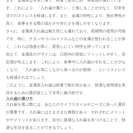
まず、金属床は非常に薄く、軽量であるため、装着感が優れていま
す。これにより、「入れ歯が重たい」と感じることが少なく、日常生
活でのストレスを軽減します。また、金属の特性により、熱伝導性が
高く、食事をする際の温かさや冷たさを感じやすくなります。
さらに、金属床入れ歯は耐久性にも優れており、長期間の使用が可能
です。特に、チタンやコバルトクロムなどの金属が使われることが多
く、これらは強度が高く、変形しにくい特性を持っています。
加えて、金属床のデザインは、口腔内の形状にフィットしやすく、安
定感が向上します。これにより、食事中に入れ歯がずれることが少な
くなり、「入れ歯を気にしながら食べるのが面倒…」というストレス
も軽減されるでしょう。
このように、金属床入れ歯は軽量で耐久性があり、快適な使用感を実
現するための選択肢として非常に魅力的です。
入れ歯の選び方
入れ歯を選ぶ際には、あなたのライフスタイルやニーズに合った選択
が重要です。入れ歯にはさまざまな種類があり、それぞれにメリット
やデメリットがあります。自分に最適な入れ歯を見つけることで、快
適な生活を送ることができるでしょう。