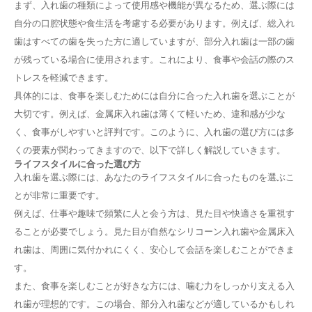
まず、入れ歯の種類によって使用感や機能が異なるため、選ぶ際には
自分の口腔状態や食生活を考慮する必要があります。例えば、総入れ
歯はすべての歯を失った方に適していますが、部分入れ歯は一部の歯
が残っている場合に使用されます。これにより、食事や会話の際のス
トレスを軽減できます。
具体的には、食事を楽しむためには自分に合った入れ歯を選ぶことが
大切です。例えば、金属床入れ歯は薄くて軽いため、違和感が少な
く、食事がしやすいと評判です。このように、入れ歯の選び方には多
くの要素が関わってきますので、以下で詳しく解説していきます。
ライフスタイルに合った選び方
入れ歯を選ぶ際には、あなたのライフスタイルに合ったものを選ぶこ
とが非常に重要です。
例えば、仕事や趣味で頻繁に人と会う方は、見た目や快適さを重視す
ることが必要でしょう。見た目が自然なシリコーン入れ歯や金属床入
れ歯は、周囲に気付かれにくく、安心して会話を楽しむことができま
す。
また、食事を楽しむことが好きな方には、噛む力をしっかり支える入
れ歯が理想的です。この場合、部分入れ歯などが適しているかもしれ