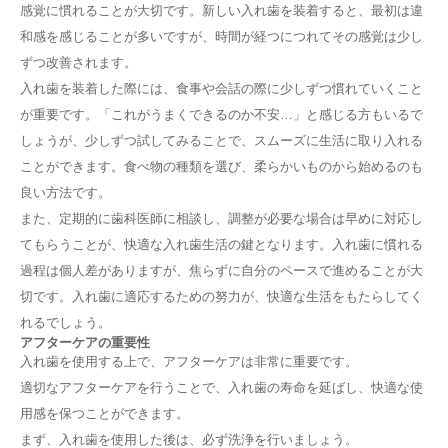
感覚に慣れることが大切です。新しい入れ歯を装着すると、最初は違
和感を感じることが多いですが、時間が経つにつれてその感覚は少し
ずつ改善されます。
入れ歯を装着した際には、食事や会話の際に少しずつ慣れていくこと
が重要です。「これがうまくできるのか不安…」と感じる方もいるで
しょうが、少しずつ試してみることで、スムーズに生活に取り入れる
ことができます。食べ物の種類を選び、柔らかいものから始めるのも
良い方法です。
また、定期的に歯科医師に相談し、調整が必要な場合は早めに対応し
てもらうことが、快適な入れ歯生活の鍵となります。入れ歯に慣れる
過程は個人差がありますが、焦らずに自分のペースで進めることが大
切です。入れ歯に適応するための努力が、快適な生活をもたらしてく
れるでしょう。
アフターケアの重要性
入れ歯の種類と特徴
入れ歯を使用する上で、アフターケアは非常に重要です。
適切なアフターケアを行うことで、入れ歯の寿命を延ばし、快適な使
シリコーン入れ歯のメリット
金属床入れ歯の特長
用感を保つことができます。
入れ歯の選び方
まず、入れ歯を使用した後は、必ず洗浄を行いましょう。