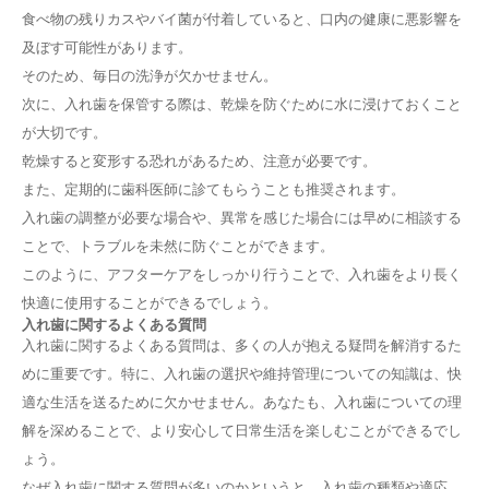
食べ物の残りカスやバイ菌が付着していると、口内の健康に悪影響を
ライフスタイルに合った選び方
予算に応じた選択肢
及ぼす可能性があります。
入れ歯の手入れとメンテナンス
そのため、毎日の洗浄が欠かせません。
次に、入れ歯を保管する際は、乾燥を防ぐために水に浸けておくこと
正しい洗浄方法
長持ちさせるためのポイント
が大切です。
入れ歯で快適な生活を送るために
乾燥すると変形する恐れがあるため、注意が必要です。
また、定期的に歯科医師に診てもらうことも推奨されます。
初めての入れ歯生活への適応
アフターケアの重要性
入れ歯の調整が必要な場合や、異常を感じた場合には早めに相談する
入れ歯に関するよくある質問
ことで、トラブルを未然に防ぐことができます。
入れ歯とインプラントの違いは？
このように、アフターケアをしっかり行うことで、入れ歯をより長く
保険の入れ歯と保険外の入れ歯の違い
快適に使用することができるでしょう。
入れ歯の費用はどのくらい？
入れ歯に関するよくある質問
入れ歯のトラブルとその対処法
入れ歯に関するよくある質問は、多くの人が抱える疑問を解消するた
まとめ：入れ歯の選び方を知ろう
めに重要です。特に、入れ歯の選択や維持管理についての知識は、快
適な生活を送るために欠かせません。あなたも、入れ歯についての理
解を深めることで、より安心して日常生活を楽しむことができるでし
ょう。
なぜ入れ歯に関する質問が多いのかというと、入れ歯の種類や適応、