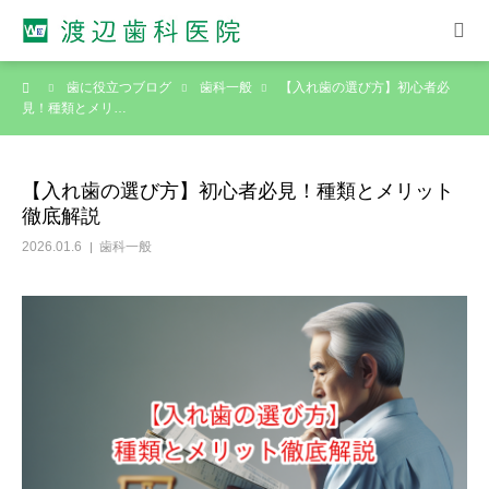
ーム
歯に役立つブログ
歯科一般
【入れ歯の選び方】初心者必
ホーム
見！種類とメリ…
院長紹介
【入れ歯の選び方】初心者必見！種類とメリット
徹底解説
診療案内
2026.01.6
歯科一般
診療スケジュール
アクセス