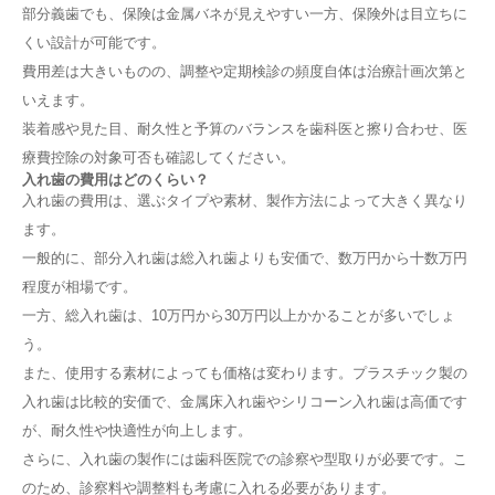
部分義歯でも、保険は金属バネが見えやすい一方、保険外は目立ちに
くい設計が可能です。
費用差は大きいものの、調整や定期検診の頻度自体は治療計画次第と
いえます。
装着感や見た目、耐久性と予算のバランスを歯科医と擦り合わせ、医
療費控除の対象可否も確認してください。
入れ歯の費用はどのくらい？
入れ歯の費用は、選ぶタイプや素材、製作方法によって大きく異なり
ます。
一般的に、部分入れ歯は総入れ歯よりも安価で、数万円から十数万円
程度が相場です。
一方、総入れ歯は、10万円から30万円以上かかることが多いでしょ
う。
また、使用する素材によっても価格は変わります。プラスチック製の
入れ歯は比較的安価で、金属床入れ歯やシリコーン入れ歯は高価です
が、耐久性や快適性が向上します。
さらに、入れ歯の製作には歯科医院での診察や型取りが必要です。こ
のため、診察料や調整料も考慮に入れる必要があります。