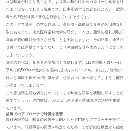
れは味覚が鈍くなることで、より濃い味付けや高カロリーな食事を好
むようになってしまう現象です。日本肥満学会の調査によると、肥満
者の約7割が味覚の変化を経験しているそうです。
この「デブ味覚」の主な原因は、高脂肪・高糖質な食事の習慣的な摂
取にあります。東京医科歯科大学の研究チームは、脂質の過剰摂取が
味蕾細胞の機能を低下させることを実証しました。その結果、通常の
味付けでは満足できなくなり、より刺激的な味を求めるようになって
しまいましょう。
味覚の鈍化は、食事量の増加にも直結します。1日の摂取カロリーは
平均で約500kcal増加する傾向にあるとのデータも。さらに、味覚が
鈍いと満腹中枢が適切に働かず、必要以上に食べ続けてしまう可能性
が高まってしまいます。
この悪循環を断ち切るためには、まず味覚を正常な状態に戻すことが
重要でしょう。専門家は、30回以上の咀嚼や薄味調理の継続を推奨し
ています。
歯科でのアプローチで味覚を改善
歯科医院では、味覚の改善を目的とした専門的なアプローチを提供し
ています。味覚障害の原因を特定するため、まず詳細な検査から始め