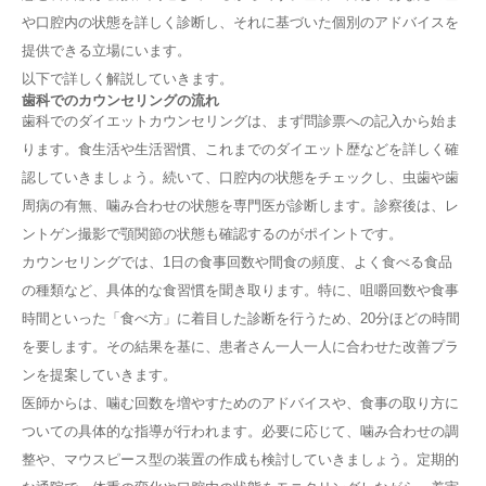
ダイエット中に歯を健康に保つ方法
や口腔内の状態を詳しく診断し、それに基づいた個別のアドバイスを
歯科医が推奨するダイエット食品とは
まとめ：噛むだけでダイエット効果アップ！
提供できる立場にいます。
以下で詳しく解説していきます。
歯科でのカウンセリングの流れ
歯科でのダイエットカウンセリングは、まず問診票への記入から始ま
ります。食生活や生活習慣、これまでのダイエット歴などを詳しく確
認していきましょう。続いて、口腔内の状態をチェックし、虫歯や歯
周病の有無、噛み合わせの状態を専門医が診断します。診察後は、レ
ントゲン撮影で顎関節の状態も確認するのがポイントです。
カウンセリングでは、1日の食事回数や間食の頻度、よく食べる食品
の種類など、具体的な食習慣を聞き取ります。特に、咀嚼回数や食事
時間といった「食べ方」に着目した診断を行うため、20分ほどの時間
を要します。その結果を基に、患者さん一人一人に合わせた改善プラ
ンを提案していきます。
医師からは、噛む回数を増やすためのアドバイスや、食事の取り方に
ついての具体的な指導が行われます。必要に応じて、噛み合わせの調
整や、マウスピース型の装置の作成も検討していきましょう。定期的