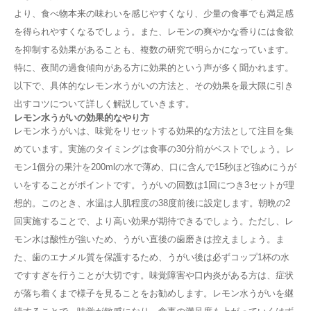
より、食べ物本来の味わいを感じやすくなり、少量の食事でも満足感
を得られやすくなるでしょう。また、レモンの爽やかな香りには食欲
を抑制する効果があることも、複数の研究で明らかになっています。
特に、夜間の過食傾向がある方に効果的という声が多く聞かれます。
以下で、具体的なレモン水うがいの方法と、その効果を最大限に引き
出すコツについて詳しく解説していきます。
レモン水うがいの効果的なやり方
レモン水うがいは、味覚をリセットする効果的な方法として注目を集
めています。実施のタイミングは食事の30分前がベストでしょう。レ
モン1個分の果汁を200mlの水で薄め、口に含んで15秒ほど強めにうが
いをすることがポイントです。うがいの回数は1回につき3セットが理
想的。このとき、水温は人肌程度の38度前後に設定します。朝晩の2
回実施することで、より高い効果が期待できるでしょう。ただし、レ
モン水は酸性が強いため、うがい直後の歯磨きは控えましょう。ま
た、歯のエナメル質を保護するため、うがい後は必ずコップ1杯の水
ですすぎを行うことが大切です。味覚障害や口内炎がある方は、症状
が落ち着くまで様子を見ることをお勧めします。レモン水うがいを継