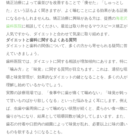
矯正治療によって歯並びを改善することで「痩せた」「しゅっとし
た」という話もよく聞きますが、よく噛むことによる効果がある証拠
になるかもしれませんね。矯正治療に興味がある方は、提携の
海老沢
歯科医院
に相談してください。最近は取り外せるマウスピース矯正が
人気ですから、ダイエットと合わせて気楽に取り組めます。
ダイエットと歯科に関するよくある質問
ダイエットと歯科の関係について、多くの方から寄せられる疑問に答
えていきましょう。
歯科医院では、ダイエットに関する相談が増加傾向にあります。特に
「噛み方」と「味覚」に関する質問が目立ちます。これは、適切な咀
嚼と味覚管理が、効果的なダイエットの鍵となることを、多くの人が
理解し始めているからでしょう。
実際の診療現場では、「食事中に歯が痛くて噛めない」「味覚が鈍っ
て甘いものばかり欲しくなる」といった悩みをよく耳にします。例え
ば、虫歯や歯周病によって噛めない状態が続くと、柔らかい食べ物に
偏りがちになり、結果として咀嚼回数が減少してしまいます。また、
歯石の付着や口腔内の細菌によって味覚が乱れ、必要以上に味の濃い
ものを欲するようになることも。