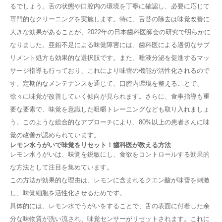
るでしょう。舌の状態や口腔内の環境を丁寧に確認し、必要に応じて
専門的なクリーニングを実施します。特に、舌苔の除去は味覚改善に
大きな効果があることが、2022年の日本歯科医師会の研究で明らかに
なりました。亜鉛不足による味覚障害には、歯科医による適切なサプ
リメント処方も効果的な選択肢です。また、唾液分泌を促進するマッ
サージ指導も行っており、これにより味蕾の機能が活性化されるので
す。定期的なメンテナンスを通じて、口腔内環境を整えることで、
徐々に味覚が改善していく傾向が見られます。さらに、食事指導も重
要な要素で、味覚を意識した咀嚼トレーニングなども取り入れましょ
う。このような総合的なアプローチにより、80%以上の患者さんに味
覚の改善が認められています。
レモン水うがいで味覚をリセット！歯科医が教える方法
レモン水うがいは、味覚を鋭敏にし、食欲をコントロールする効果的
な方法として注目を集めています。
この方法が効果的な理由は、レモンに含まれるクエン酸が味蕾を刺激
し、味覚細胞を活性化させるためです。
具体的には、レモン水でうがいをすることで、舌の表面に付着した余
分な味物質が洗い流され、味覚センサーがリセットされます。これに