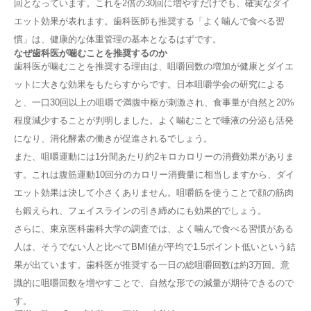
回となっています。これを2倍の30回に増やすだけでも、確実なダイ
エット効果が表れます。歯科医師も推奨する「よく噛んで食べる習
慣」は、健康的な体重管理の基本となるはずです。
なぜ歯科医が噛むことを推奨するのか
歯科医が噛むことを推奨する理由は、咀嚼回数の増加が健康とダイエ
ットに大きな効果をもたらすからです。日本咀嚼学会の研究による
と、一口30回以上の咀嚼で満腹中枢が刺激され、食事量が自然と20%
程度減少することが判明しました。よく噛むことで唾液の分泌も活発
になり、消化酵素の働きが促進されるでしょう。
また、咀嚼運動には1分間あたり約2キロカロリーの消費効果がありま
す。これは腹筋運動10回分のカロリー消費量に相当しますから、ダイ
エット効果は決して小さくありません。咀嚼筋を使うことで顔の筋肉
も鍛えられ、フェイスラインの引き締めにも効果的でしょう。
さらに、東京医科歯科大学の調査では、よく噛んで食べる習慣がある
人は、そうでない人と比べてBMI値が平均で1.5ポイント低いという結
果が出ています。歯科医が推奨する一日の総咀嚼回数は約3万回。意
識的に咀嚼回数を増やすことで、自然な形での減量が期待できるので
す。