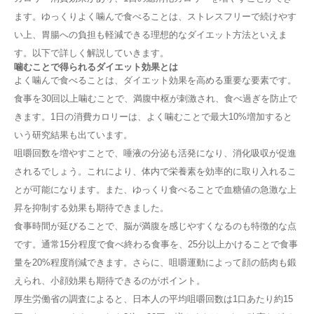
ます。ゆっくりよく噛んで食べることは、ストレスフリーで続けやす
い上、胃腸への負担も軽減できる理想的なダイエット方法といえま
す。以下で詳しく解説していきます。
噛むことで得られるダイエット効果とは
よく噛んで食べることは、ダイエット効果を高める重要な要素です。
食事を30回以上噛むことで、満腹中枢が刺激され、食べ過ぎを防止で
きます。1日の消費カロリーは、よく噛むことで最大10%増加すると
いう研究結果も出ています。
咀嚼回数を増やすことで、唾液の分泌も活発になり、消化吸収が促進
されるでしょう。これにより、体内で栄養素を効率的に取り入れるこ
とが可能になります。また、ゆっくり食べることで血糖値の急激な上
昇を抑制する効果も期待できました。
食事時間が延びることで、脳が満腹を感じやすくなるのも特徴的な点
です。通常15分程度で食べ終わる食事を、25分以上かけることで食事
量を20%程度削減できます。さらに、咀嚼運動によって顔の筋肉も鍛
えられ、小顔効果も期待できるのがポイント。
厚生労働省の調査によると、日本人の平均咀嚼回数は1口あたり約15