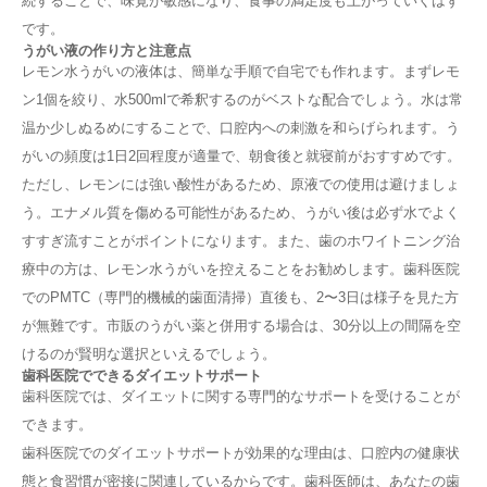
続することで、味覚が敏感になり、食事の満足度も上がっていくはず
です。
うがい液の作り方と注意点
レモン水うがいの液体は、簡単な手順で自宅でも作れます。まずレモ
噛むだけで痩せる！歯科医が勧める簡単ダイエット
ン1個を絞り、水500mlで希釈するのがベストな配合でしょう。水は常
温か少しぬるめにすることで、口腔内への刺激を和らげられます。う
噛むことで得られるダイエット効果とは
がいの頻度は1日2回程度が適量で、朝食後と就寝前がおすすめです。
なぜ歯科医が噛むことを推奨するのか
肥満を防ぐ『デブ味覚』の正体と改善法
ただし、レモンには強い酸性があるため、原液での使用は避けましょ
う。エナメル質を傷める可能性があるため、うがい後は必ず水でよく
『デブ味覚』が肥満を招く理由
すすぎ流すことがポイントになります。また、歯のホワイトニング治
歯科でのアプローチで味覚を改善
レモン水うがいで味覚をリセット！歯科医が教える方
療中の方は、レモン水うがいを控えることをお勧めします。歯科医院
法
でのPMTC（専門的機械的歯面清掃）直後も、2〜3日は様子を見た方
が無難です。市販のうがい薬と併用する場合は、30分以上の間隔を空
レモン水うがいの効果的なやり方
うがい液の作り方と注意点
けるのが賢明な選択といえるでしょう。
歯科医院でできるダイエットサポート
歯科医院でできるダイエットサポート
歯科医院では、ダイエットに関する専門的なサポートを受けることが
歯科でのカウンセリングの流れ
できます。
歯の健康とダイエットの関連性
ダイエットと歯科に関するよくある質問
歯科医院でのダイエットサポートが効果的な理由は、口腔内の健康状
態と食習慣が密接に関連しているからです。歯科医師は、あなたの歯