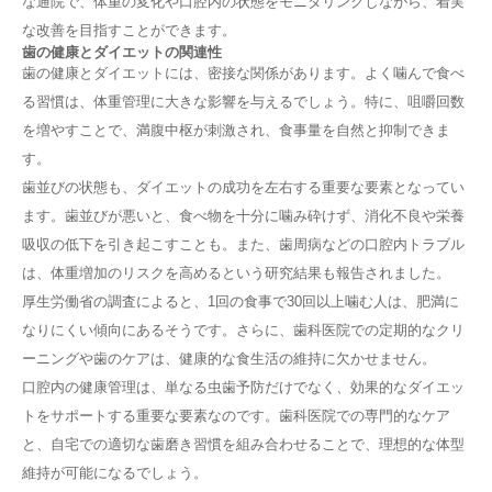
な通院で、体重の変化や口腔内の状態をモニタリングしながら、着実
な改善を目指すことができます。
歯の健康とダイエットの関連性
歯の健康とダイエットには、密接な関係があります。よく噛んで食べ
る習慣は、体重管理に大きな影響を与えるでしょう。特に、咀嚼回数
を増やすことで、満腹中枢が刺激され、食事量を自然と抑制できま
す。
歯並びの状態も、ダイエットの成功を左右する重要な要素となってい
ます。歯並びが悪いと、食べ物を十分に噛み砕けず、消化不良や栄養
吸収の低下を引き起こすことも。また、歯周病などの口腔内トラブル
は、体重増加のリスクを高めるという研究結果も報告されました。
厚生労働省の調査によると、1回の食事で30回以上噛む人は、肥満に
なりにくい傾向にあるそうです。さらに、歯科医院での定期的なクリ
ーニングや歯のケアは、健康的な食生活の維持に欠かせません。
口腔内の健康管理は、単なる虫歯予防だけでなく、効果的なダイエッ
トをサポートする重要な要素なのです。歯科医院での専門的なケア
と、自宅での適切な歯磨き習慣を組み合わせることで、理想的な体型
維持が可能になるでしょう。