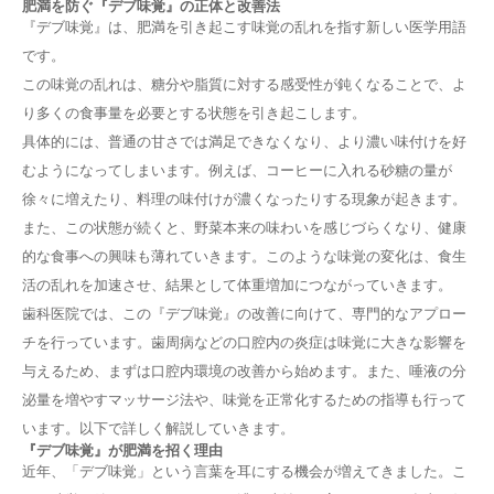
肥満を防ぐ『デブ味覚』の正体と改善法
『デブ味覚』は、肥満を引き起こす味覚の乱れを指す新しい医学用語
です。
この味覚の乱れは、糖分や脂質に対する感受性が鈍くなることで、よ
り多くの食事量を必要とする状態を引き起こします。
具体的には、普通の甘さでは満足できなくなり、より濃い味付けを好
むようになってしまいます。例えば、コーヒーに入れる砂糖の量が
徐々に増えたり、料理の味付けが濃くなったりする現象が起きます。
また、この状態が続くと、野菜本来の味わいを感じづらくなり、健康
的な食事への興味も薄れていきます。このような味覚の変化は、食生
活の乱れを加速させ、結果として体重増加につながっていきます。
歯科医院では、この『デブ味覚』の改善に向けて、専門的なアプロー
チを行っています。歯周病などの口腔内の炎症は味覚に大きな影響を
与えるため、まずは口腔内環境の改善から始めます。また、唾液の分
泌量を増やすマッサージ法や、味覚を正常化するための指導も行って
います。以下で詳しく解説していきます。
『デブ味覚』が肥満を招く理由
近年、「デブ味覚」という言葉を耳にする機会が増えてきました。こ