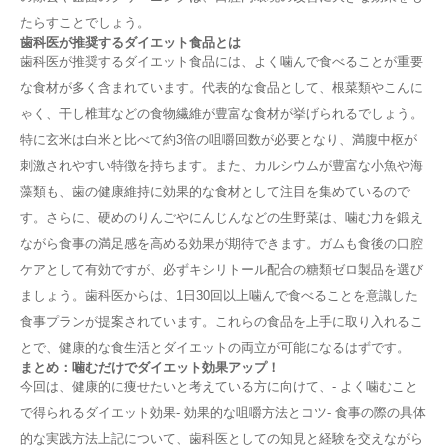
たらすことでしょう。
歯科医が推奨するダイエット食品とは
歯科医が推奨するダイエット食品には、よく噛んで食べることが重要
な食材が多く含まれています。代表的な食品として、根菜類やこんに
ゃく、干し椎茸などの食物繊維が豊富な食材が挙げられるでしょう。
特に玄米は白米と比べて約3倍の咀嚼回数が必要となり、満腹中枢が
刺激されやすい特徴を持ちます。また、カルシウムが豊富な小魚や海
藻類も、歯の健康維持に効果的な食材として注目を集めているので
す。さらに、硬めのりんごやにんじんなどの生野菜は、噛む力を鍛え
ながら食事の満足感を高める効果が期待できます。ガムも食後の口腔
ケアとして有効ですが、必ずキシリトール配合の糖類ゼロ製品を選び
ましょう。歯科医からは、1日30回以上噛んで食べることを意識した
食事プランが提案されています。これらの食品を上手に取り入れるこ
とで、健康的な食生活とダイエットの両立が可能になるはずです。
まとめ：噛むだけでダイエット効果アップ！
今回は、健康的に痩せたいと考えている方に向けて、- よく噛むこと
で得られるダイエット効果- 効果的な咀嚼方法とコツ- 食事の際の具体
的な実践方法上記について、歯科医としての知見と経験を交えながら