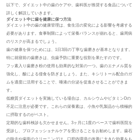
以下で、ダイエット中の歯のケアや、歯科医が推奨する食品について
詳しく解説していきます。
ダイエット中に歯を健康に保つ方法
ダイエット中の歯の健康管理は、食生活の変化による影響を考慮する
必要があります。食事制限によって栄養バランスが崩れると、歯周病
のリスクが高まるでしょう。
歯の健康を保つためには、1日3回の丁寧な歯磨きが基本となります。
特に就寝前の歯磨きは、虫歯予防に重要な役割を果たすのです。
フッ素入り歯磨き粉の使用も効果的な対策の一つ。歯のエナメル質を
強化し、酸による侵食を防ぎましょう。また、キシリトール配合のガ
ムを適度に活用することで、唾液の分泌を促進させることができま
す。
低糖質ダイエットを実施している場合は、カルシウムやビタミンDの
不足に注意が必要です。これらの栄養素は、小魚や乳製品から積極的
に摂取するのがベスト。
定期的な歯科検診も欠かせません。3ヶ月に1度のペースで歯科医院を
受診し、プロフェッショナルケアを受けることをお勧めします。歯石
の除去や歯面のクリーニングは、口腔内環境の改善に大きな効果をも