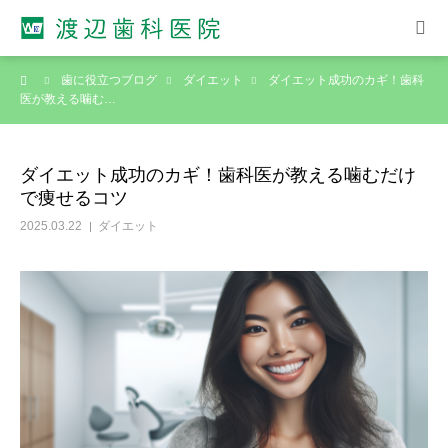
ーム
歯に役立つブログ
ダイエット
ダイエット成功のカギ！歯科
ホーム
医が教える噛む…
院長紹介
ダイエット成功のカギ！歯科医が教える噛むだけ
で痩せるコツ
診療案内
2025.03.22
ダイエット
診療スケジュール
アクセス