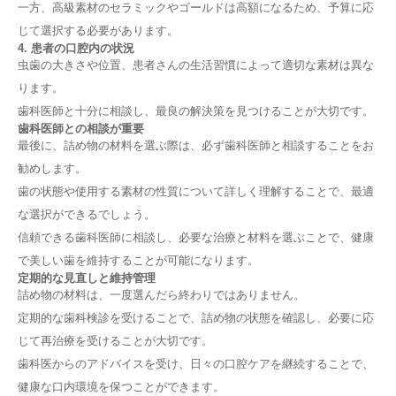
一方、高級素材のセラミックやゴールドは高額になるため、予算に応
4. 食事に注意する
5. できるだけ早く歯科医に連絡する
じて選択する必要があります。
歯科医での治療方法
4. 患者の口腔内の状況
虫歯の大きさや位置、患者さんの生活習慣によって適切な素材は異な
1. 詰め物の再装着
ります。
2. 新しい詰め物の作成
歯科医師と十分に相談し、最良の解決策を見つけることが大切です。
3. 根の治療
歯科医師との相談が重要
長期的な予防策
最後に、詰め物の材料を選ぶ際は、必ず歯科医師と相談することをお
1. 定期的な歯科検診
勧めします。
2. 適切な口腔ケアの実践
歯の状態や使用する素材の性質について詳しく理解することで、最適
3. 食生活の見直し
な選択ができるでしょう。
まとめ
最後に
信頼できる歯科医師に相談し、必要な治療と材料を選ぶことで、健康
で美しい歯を維持することが可能になります。
定期的な見直しと維持管理
詰め物の材料は、一度選んだら終わりではありません。
定期的な歯科検診を受けることで、詰め物の状態を確認し、必要に応
じて再治療を受けることが大切です。
歯科医からのアドバイスを受け、日々の口腔ケアを継続することで、
健康な口内環境を保つことができます。