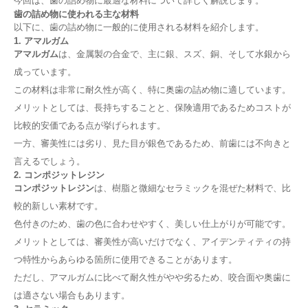
今回は、歯の詰め物に最適な材料について詳しく解説します。
歯の詰め物に使われる主な材料
以下に、歯の詰め物に一般的に使用される材料を紹介します。
1. アマルガム
アマルガム
は、金属製の合金で、主に銀、スズ、銅、そして水銀から
成っています。
この材料は非常に耐久性が高く、特に奥歯の詰め物に適しています。
歯の詰め物が痛む原因は何ですか？
メリットとしては、長持ちすることと、保険適用であるためコストが
比較的安価である点が挙げられます。
1. 詰め物自体の問題
一方、審美性には劣り、見た目が銀色であるため、前歯には不向きと
2. 歯と詰め物の接合部の問題
3. 咬合の問題
言えるでしょう。
4. 歯の根や神経の問題
2. コンポジットレジン
5. その他の要因
コンポジットレジン
は、樹脂と微細なセラミックを混ぜた材料で、比
結論
較的新しい素材です。
詰め物が痛んだ場合、どのような対処法があります
か？
色付きのため、歯の色に合わせやすく、美しい仕上がりが可能です。
歯の詰め物が痛んだ場合の対処法
メリットとしては、審美性が高いだけでなく、アイデンティティの持
つ特性からあらゆる箇所に使用できることがあります。
1. まずは痛みの原因を確認する
2. 自己処理の方法
ただし、アマルガムに比べて耐久性がやや劣るため、咬合面や奥歯に
3. 歯科医師を受診する
は適さない場合もあります。
4. 歯科での治療方法