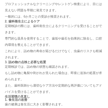
プロフェッショナルなクリーニングやレントゲン検査により、目には
見えない問題を早期に発見できます。
一般的には、6か月ごとの受診が推奨されます。
2. 歯科衛生士によるケア
定期検診の際には、歯科衛生士によるクリーニングを受けることがで
きます。
専門的な器具を使用することで、歯垢や歯石を効果的に除去し、口腔
内環境を整えることができます。
これにより、詰め物の寿命が延びるだけでなく、虫歯のリスクも軽減
されます。
3. 詰め物の点検と必要な処置
定期検診では、詰め物の状態も確認されます。
もし詰め物に亀裂や剥がれが見られた場合は、即座に追加の処置が求
められます。
また、歯科医師から適切なケア方法や定期的な再評価についてもアド
バイスを受けることができます。
生活習慣の見直し
1. 食生活の改善
歯の健康は食生活に大きく影響されます。