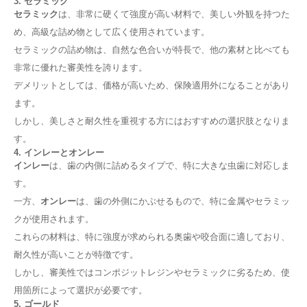
3. セラミック
5. 予防とメンテナンス
セラミック
は、非常に硬くて強度が高い材料で、美しい外観を持つた
歯の詰め物に最適な材料はどれですか？
め、高級な詰め物として広く使用されています。
歯の詰め物に使われる主な材料
セラミックの詰め物は、自然な色合いが特長で、他の素材と比べても
1. アマルガム
非常に優れた審美性を誇ります。
2. コンポジットレジン
3. セラミック
デメリットとしては、価格が高いため、保険適用外になることがあり
4. インレーとオンレー
ます。
5. ゴールド
しかし、美しさと耐久性を重視する方にはおすすめの選択肢となりま
詰め物を選ぶ際の基準
す。
1. 耐久性
4. インレーとオンレー
2. 審美性
インレー
は、歯の内側に詰めるタイプで、特に大きな虫歯に対応しま
3. 値段
す。
4. 患者の口腔内の状況
一方、
オンレー
は、歯の外側にかぶせるもので、特に金属やセラミッ
歯科医師との相談が重要
定期的な見直しと維持管理
クが使用されます。
詰め物のメンテナンスはどのように行うべきですか？
これらの材料は、特に強度が求められる奥歯や咬合面に適しており、
詰め物のメンテナンスが必要な理由
耐久性が高いことが特徴です。
日常的なメンテナンス方法
しかし、審美性ではコンポジットレジンやセラミックに劣るため、使
1. 正しいブラッシング
用箇所によって選択が必要です。
2. デンタルフロスの使用
5. ゴールド