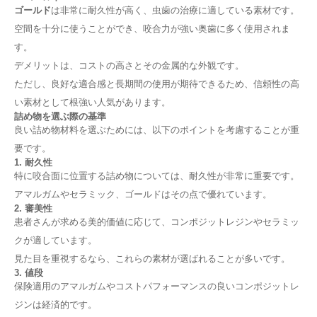
3. マウスウォッシュの利用
ゴールド
は非常に耐久性が高く、虫歯の治療に適している素材です。
定期的な歯科医院でのメンテナンス
空間を十分に使うことができ、咬合力が強い奥歯に多く使用されま
1. 定期検診の重要性
す。
2. 歯科衛生士によるケア
デメリットは、コストの高さとその金属的な外観です。
3. 詰め物の点検と必要な処置
生活習慣の見直し
ただし、良好な適合感と長期間の使用が期待できるため、信頼性の高
い素材として根強い人気があります。
1. 食生活の改善
詰め物を選ぶ際の基準
2. 喫煙と飲酒の制限
良い詰め物材料を選ぶためには、以下のポイントを考慮することが重
まとめ
要です。
歯の詰め物が取れた場合、どのように対処すれば良い
1. 耐久性
ですか？
特に咬合面に位置する詰め物については、耐久性が非常に重要です。
外れた詰め物の原因を理解する
アマルガムやセラミック、ゴールドはその点で優れています。
1. 詰め物自体の劣化
2. 審美性
2. 患者の口腔内の状況
患者さんが求める美的価値に応じて、コンポジットレジンやセラミッ
3. 咬合の問題
クが適しています。
4. 外的な衝撃や食べ物
詰め物が取れたときの対処法
見た目を重視するなら、これらの素材が選ばれることが多いです。
3. 値段
1. 落ち着いて状況を確認する
保険適用のアマルガムやコストパフォーマンスの良いコンポジットレ
2. 取り外した詰め物を保存する
ジンは経済的です。
3. 短期的な痛み対策をする