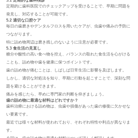
5.1 定期的な歯科検診
定期的に歯科医院でのチェックアップを受けることで、早期に問題を
発見し、対応することが可能です。
5.2 適切な口腔ケア
毎日の歯磨きやデンタルフロスを用いたケアが、虫歯や痛みの予防に
つながります。
特に詰め物周辺は磨き残しのないように注意が必要です。
5.3 食生活の見直し
糖分や酸性の高い食べ物を控え、バランスの取れた食生活を心がける
ことも、詰め物や歯を健康に保つポイントです。
歯の詰め物が痛むことは、しばしば日常生活に影響を及ぼします。
しかし、適切な対処法を知り、早期に行動を起こすことで、深刻な問
題を避けることができます。
痛みを感じたら、早めに専門家の判断を仰ぎましょう。
歯の詰め物に最適な材料はどれですか？
歯科治療における詰め物は、虫歯や損傷があった歯の修復に欠かせな
い要素です。
最近では様々な材料が使われており、それぞれ特性や利点が異なりま
す。