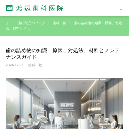
ーム
歯に役立つブログ
歯科一般
歯の詰め物の知識 原因、対処
ホーム
法、材料とメ…
院長紹介
歯の詰め物の知識 原因、対処法、材料とメンテ
ナンスガイド
診療案内
2024.12.25
歯科一般
診療スケジュール
アクセス